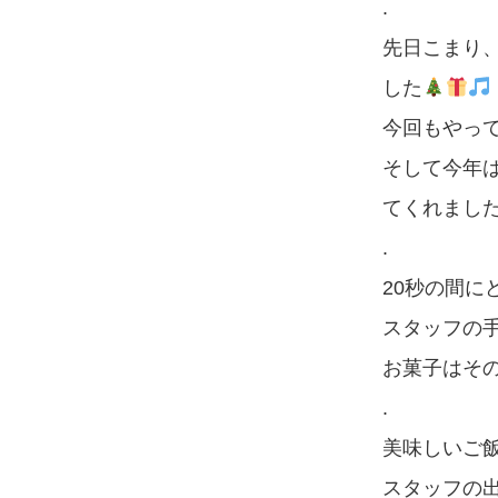
.
先日こまり
した
今回もやっ
そして今年
てくれました‼
.
20秒の間
スタッフの
お菓子はその
.
美味しいご
スタッフの