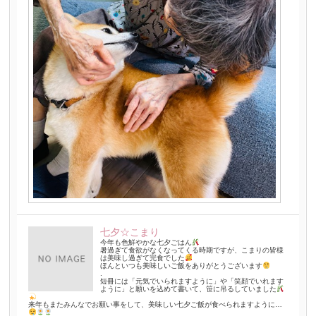
七夕☆こまり
今年も色鮮やかな七夕ごはん
暑過ぎて食欲がなくなってくる時期ですが、こまりの皆様
は美味し過ぎて完食でした
ほんといつも美味しいご飯をありがとうございます
.
短冊には「元気でいられますように」や「笑顔でいれます
ように」と願いを込めて書いて、笹に吊るしていました
来年もまたみんなでお願い事をして、美味しい七夕ご飯が食べられますように…