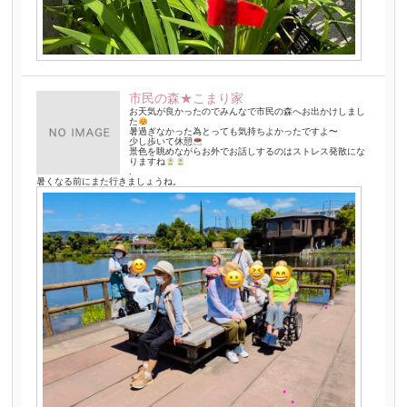
市民の森★こまり家
お天気が良かったのでみんなで市民の森へお出かけしまし
た
暑過ぎなかった為とっても気持ちよかったですよ〜
少し歩いて休憩
景色を眺めながらお外でお話しするのはストレス発散にな
りますね
.
暑くなる前にまた行きましょうね。