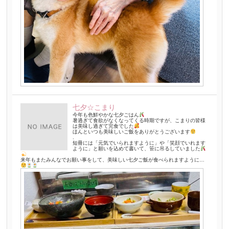
七夕☆こまり
今年も色鮮やかな七夕ごはん
暑過ぎて食欲がなくなってくる時期ですが、こまりの皆様
は美味し過ぎて完食でした
ほんといつも美味しいご飯をありがとうございます
.
短冊には「元気でいられますように」や「笑顔でいれます
ように」と願いを込めて書いて、笹に吊るしていました
来年もまたみんなでお願い事をして、美味しい七夕ご飯が食べられますように…