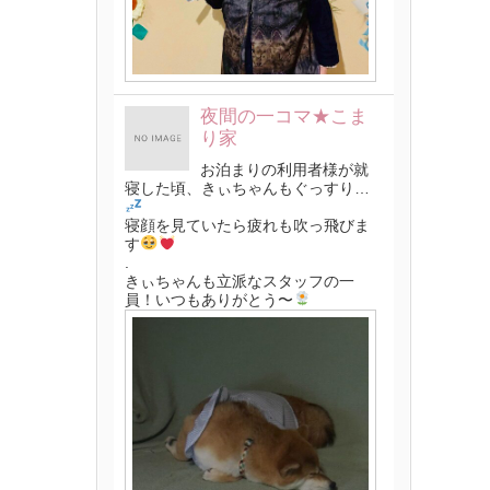
夜間の一コマ★こま
り家
お泊まりの利用者様が就
寝した頃、きぃちゃんもぐっすり…
寝顔を見ていたら疲れも吹っ飛びま
す
.
きぃちゃんも立派なスタッフの一
員！いつもありがとう〜