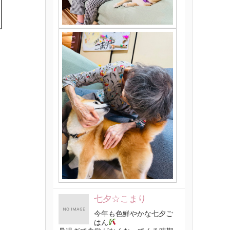
七夕☆こまり
今年も色鮮やかな七夕ご
はん