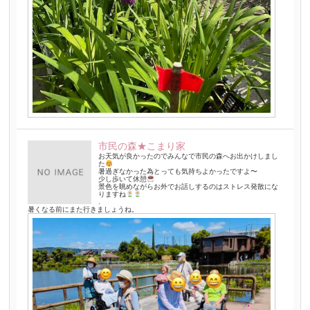
市民の森★こまり家
お天気が良かったのでみんなで市民の森へお出かけしまし
た
暑過ぎなかった為とっても気持ちよかったですよ〜
少し歩いて休憩
景色を眺めながらお外でお話しするのはストレス発散にな
りますね
.
暑くなる前にまた行きましょうね。