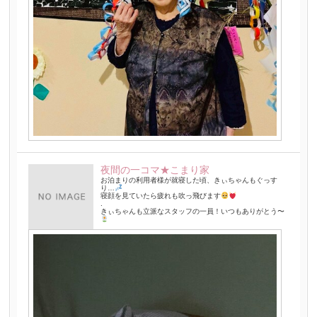
夜間の一コマ★こまり家
お泊まりの利用者様が就寝した頃、きぃちゃんもぐっす
り…
寝顔を見ていたら疲れも吹っ飛びます
.
きぃちゃんも立派なスタッフの一員！いつもありがとう〜