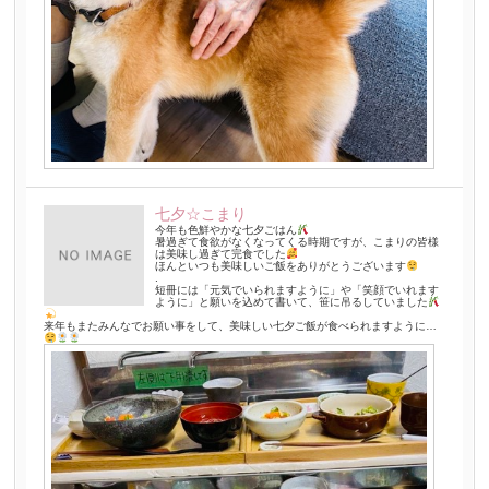
七夕☆こまり
今年も色鮮やかな七夕ごはん
暑過ぎて食欲がなくなってくる時期ですが、こまりの皆様
は美味し過ぎて完食でした
ほんといつも美味しいご飯をありがとうございます
.
短冊には「元気でいられますように」や「笑顔でいれます
ように」と願いを込めて書いて、笹に吊るしていました
来年もまたみんなでお願い事をして、美味しい七夕ご飯が食べられますように…