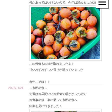
何かあってはいけないので、今年は諦めました(泣)
この何倍もの柿が取れましたよ！
甘いみずみずしい香りが漂っていました
来年こそは！！
2022/11/21
～市民の森～
先週はお昼間いいお天気で暖かかったので
お食事の後、車に乗って市民の森へ
紅葉を見に行きました！