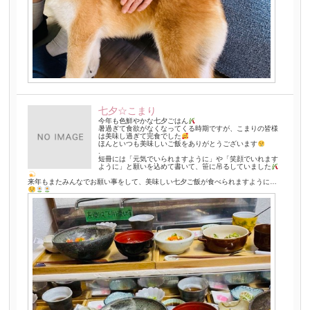
七夕☆こまり
今年も色鮮やかな七夕ごはん
暑過ぎて食欲がなくなってくる時期ですが、こまりの皆様
は美味し過ぎて完食でした
ほんといつも美味しいご飯をありがとうございます
.
短冊には「元気でいられますように」や「笑顔でいれます
ように」と願いを込めて書いて、笹に吊るしていました
来年もまたみんなでお願い事をして、美味しい七夕ご飯が食べられますように…