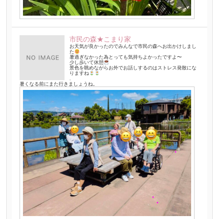
市民の森★こまり家
お天気が良かったのでみんなで市民の森へお出かけしまし
た
暑過ぎなかった為とっても気持ちよかったですよ〜
少し歩いて休憩
景色を眺めながらお外でお話しするのはストレス発散にな
りますね
.
暑くなる前にまた行きましょうね。