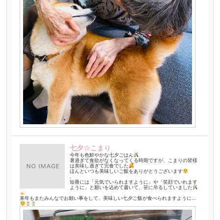
七夕☆こまり
今年も色鮮やかな七夕ごはん
暑過ぎて食欲がなくなってくる時期ですが、こまりの皆様
は美味し過ぎて完食でした
ほんといつも美味しいご飯をありがとうございます
.
短冊には「元気でいられますように」や「笑顔でいれます
ように」と願いを込めて書いて、笹に吊るしていました
来年もまたみんなでお願い事をして、美味しい七夕ご飯が食べられますように…