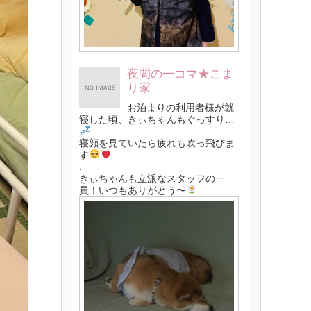
夜間の一コマ★こま
り家
お泊まりの利用者様が就
寝した頃、きぃちゃんもぐっすり…
寝顔を見ていたら疲れも吹っ飛びま
す
.
きぃちゃんも立派なスタッフの一
員！いつもありがとう〜