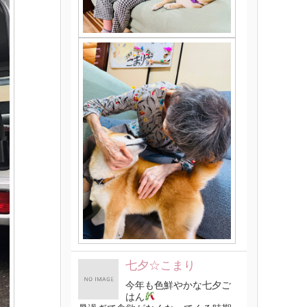
七夕☆こまり
今年も色鮮やかな七夕ご
はん