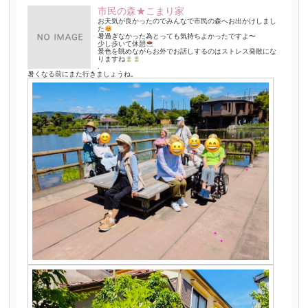
市民の森★こまり家
お天気が良かったのでみんなで市民の森へお出かけしまし
た
暑過ぎなかった為とっても気持ちよかったですよ〜
少し歩いて休憩
景色を眺めながらお外でお話しするのはストレス発散にな
りますね
.
暑くなる前にまた行きましょうね。