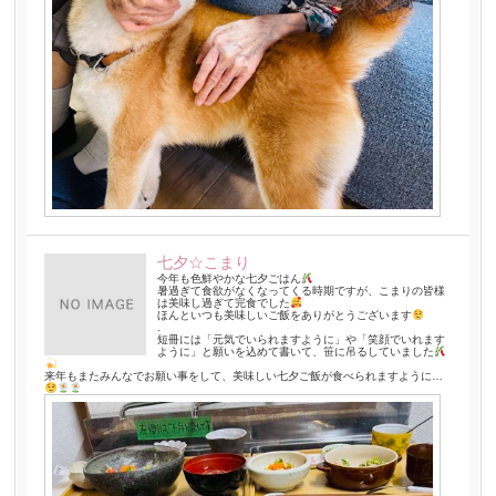
七夕☆こまり
今年も色鮮やかな七夕ごはん
暑過ぎて食欲がなくなってくる時期ですが、こまりの皆様
は美味し過ぎて完食でした
ほんといつも美味しいご飯をありがとうございます
.
短冊には「元気でいられますように」や「笑顔でいれます
ように」と願いを込めて書いて、笹に吊るしていました
来年もまたみんなでお願い事をして、美味しい七夕ご飯が食べられますように…