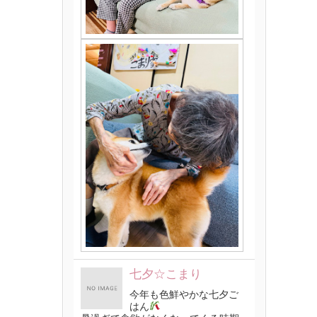
七夕☆こまり
今年も色鮮やかな七夕ご
はん