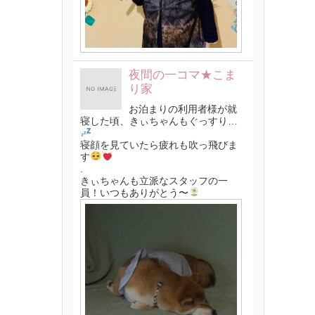
夜間の一コマ★こま
り家
お泊まりの利用者様が就
寝した頃、きぃちゃんもぐっすり…
寝顔を見ていたら疲れも吹っ飛びま
す
.
きぃちゃんも立派なスタッフの一
員！いつもありがとう〜