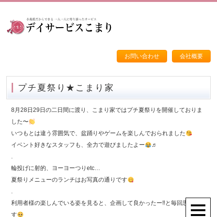
お問い合わせ
会社概要
プチ夏祭り★こまり家
8月28日29日の二日間に渡り、こまり家ではプチ夏祭りを開催しておりま
した〜
いつもとは違う雰囲気で、盆踊りやゲームを楽しんでおられました
イベント好きなスタッフも、全力で遊びましたよー
♬
.
輪投げに射的、ヨーヨーつりetc…
夏祭りメニューのランチはお写真の通りです
.
利用者様の楽しんでいる姿を見ると、企画して良かったー‼︎と毎回思いま
す