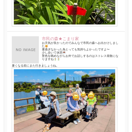
市民の森★こまり家
お天気が良かったのでみんなで市民の森へお出かけしまし
た
暑過ぎなかった為とっても気持ちよかったですよ〜
少し歩いて休憩
景色を眺めながらお外でお話しするのはストレス発散にな
りますね
.
暑くなる前にまた行きましょうね。