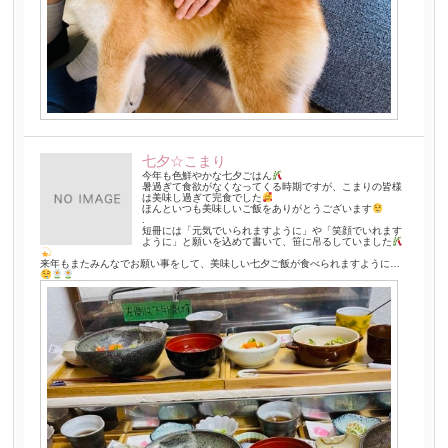
七夕☆こまり
今年も色鮮やかな七夕ごはん
暑過ぎて食欲がなくなってくる時期ですが、こまりの皆様
は美味し過ぎて完食でした
ほんといつも美味しいご飯をありがとうございます
.
短冊には「元気でいられますように」や「笑顔でいれます
ように」と願いを込めて書いて、笹に吊るしていました
来年もまたみんなでお願い事をして、美味しい七夕ご飯が食べられますように…