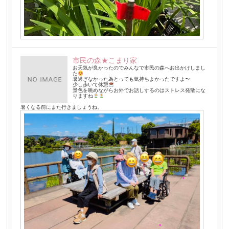
市民の森★こまり家
お天気が良かったのでみんなで市民の森へお出かけしまし
た
暑過ぎなかった為とっても気持ちよかったですよ〜
少し歩いて休憩
景色を眺めながらお外でお話しするのはストレス発散にな
りますね
.
暑くなる前にまた行きましょうね。