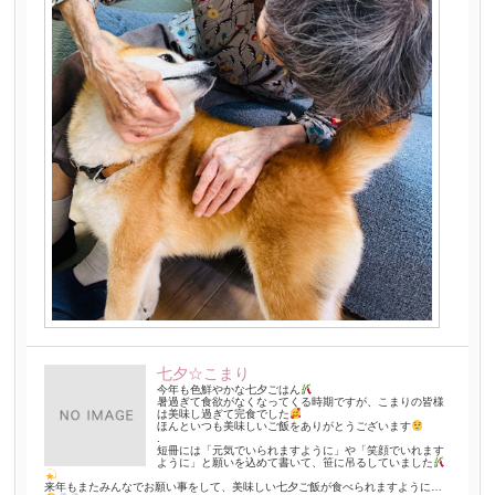
七夕☆こまり
今年も色鮮やかな七夕ごはん
暑過ぎて食欲がなくなってくる時期ですが、こまりの皆様
は美味し過ぎて完食でした
ほんといつも美味しいご飯をありがとうございます
.
短冊には「元気でいられますように」や「笑顔でいれます
ように」と願いを込めて書いて、笹に吊るしていました
来年もまたみんなでお願い事をして、美味しい七夕ご飯が食べられますように…