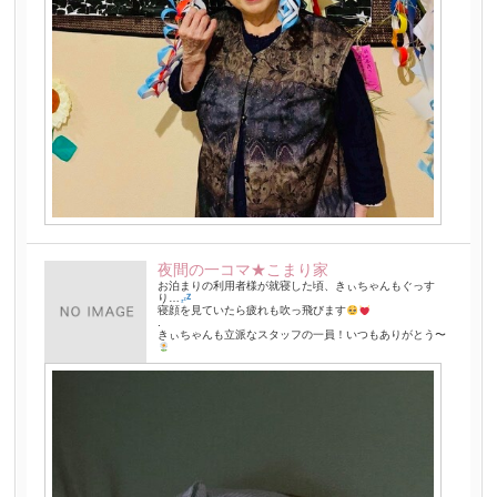
夜間の一コマ★こまり家
お泊まりの利用者様が就寝した頃、きぃちゃんもぐっす
り…
寝顔を見ていたら疲れも吹っ飛びます
.
きぃちゃんも立派なスタッフの一員！いつもありがとう〜