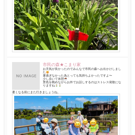
市民の森★こまり家
お天気が良かったのでみんなで市民の森へお出かけしまし
た
暑過ぎなかった為とっても気持ちよかったですよ〜
少し歩いて休憩
景色を眺めながらお外でお話しするのはストレス発散にな
りますね
.
暑くなる前にまた行きましょうね。