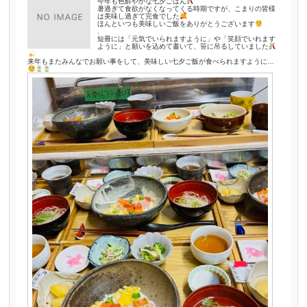
今年も色鮮やかな七夕ごはん
暑過ぎて食欲がなくなってくる時期ですが、こまりの皆様
は美味し過ぎて完食でした
ほんといつも美味しいご飯をありがとうございます
.
短冊には「元気でいられますように」や「笑顔でいれます
ように」と願いを込めて書いて、笹に吊るしていました
来年もまたみんなでお願い事をして、美味しい七夕ご飯が食べられますように…